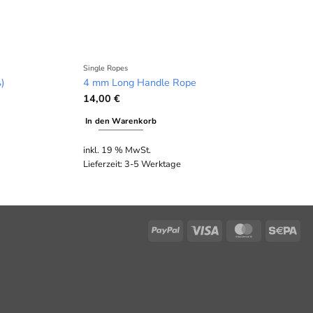
Single Ropes
ß)
4 mm Long Handle Rope
14,00
€
In den Warenkorb
inkl. 19 % MwSt.
Lieferzeit:
3-5 Werktage
PayPal
Visa
MasterCard
Se