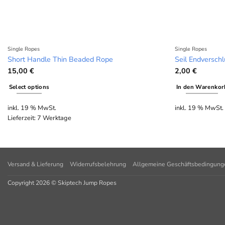
Single Ropes
Single Ropes
Short Handle Thin Beaded Rope
Seil Endverschl
15,00
€
2,00
€
Select options
In den Warenkor
inkl. 19 % MwSt.
inkl. 19 % MwSt.
Lieferzeit:
7 Werktage
Versand & Lieferung
Widerrufsbelehrung
Allgemeine Geschäftsbedingung
Copyright 2026 © Skiptech Jump Ropes