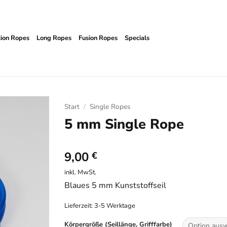
tion Ropes
Long Ropes
Fusion Ropes
Specials
Start
/
Single Ropes
5 mm Single Rope
9,00
€
inkl. MwSt.
Blaues 5 mm Kunststoffseil
Lieferzeit:
3-5 Werktage
Körpergröße (Seillänge, Grifffarbe)