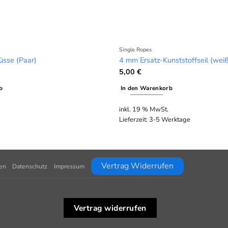
Single Ropes
üsse (Paar)
4 mm Ersatz-Kunststoffseil (wei
5,00
€
b
In den Warenkorb
inkl. 19 % MwSt.
Lieferzeit:
3-5 Werktage
Vertrag Widerrufen
en
Datenschutz
Impressum
Vertrag widerrufen